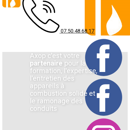
07.50.48.68.17
Axop c'est votre
partenaire
pour la
formation, l'expertise,
l'entretien des
appareils à
combustion solide et
le ramonage des
conduits