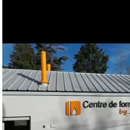
Copyright © 2025 AXOP - Xavier Mousset
1 allée des saules 69380 LISSIEU
Téléphone: 07 50 48 68 17
www.axop.fr / www.axop-formation.fr
N° SIRET 813528387 00018 Code APE 8122ZZ
Déclaration d’activité enregistrée sous le numéro
84691760469.
Cet enregistrement ne vaut pas agrément de l’Etat
Site web mis à jour le 21 décembre 2025 à 15h47
Politiques de confidentialité
Mentions
Légales
À propos de